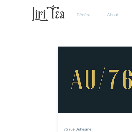
Général
About
76 rue Duhesme