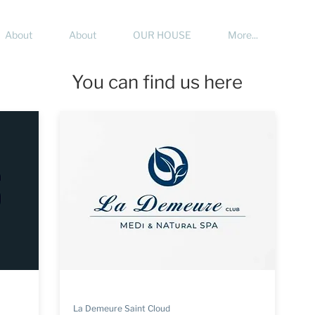
About
About
OUR HOUSE
More...
You can find us here
La Demeure Saint Cloud